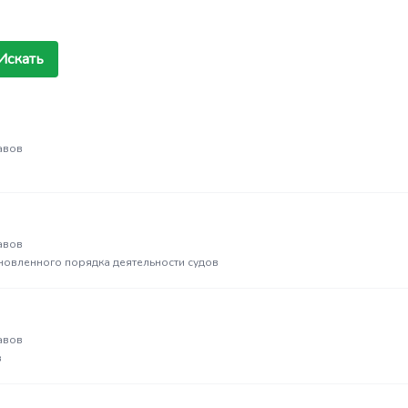
Искать
авов
авов
новленного порядка деятельности судов
авов
в