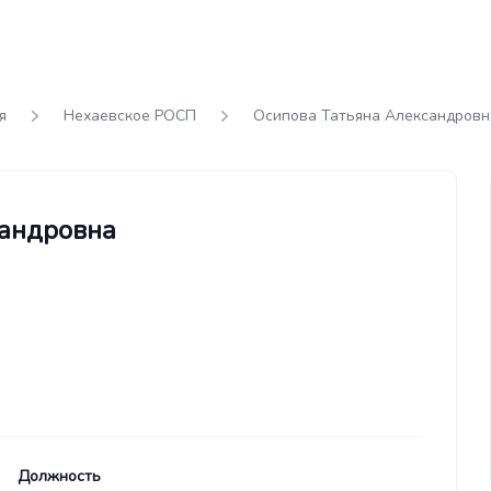
я
Нехаевское РОСП
Осипова Татьяна Александровн
сандровна
Должность