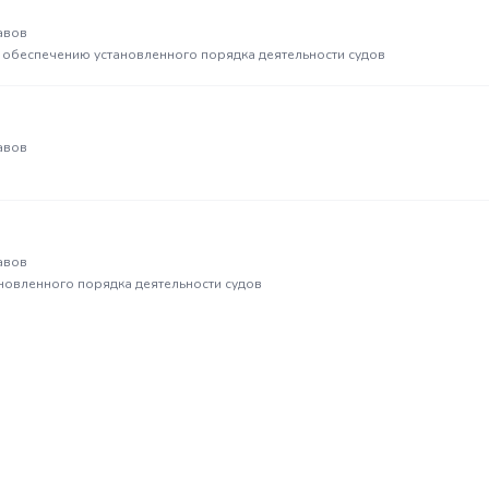
авов
о обеспечению установленного порядка деятельности судов
авов
авов
новленного порядка деятельности судов