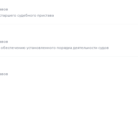
авов
 старшего судебного пристава
авов
о обеспечению установленного порядка деятельности судов
авов