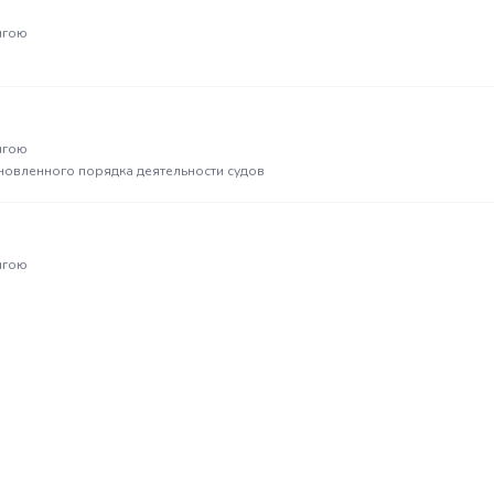
нгою
нгою
новленного порядка деятельности судов
нгою