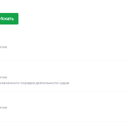
Искать
нгою
нгою
новленного порядка деятельности судов
нгою