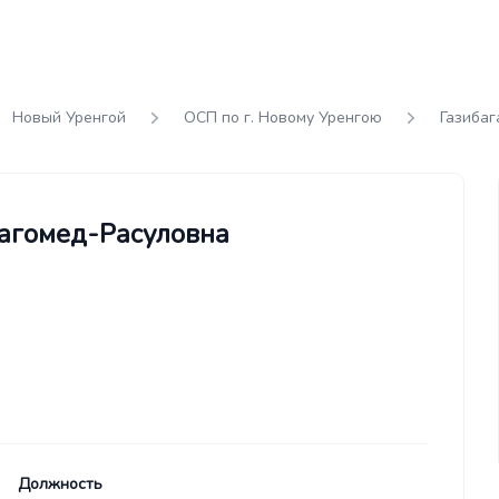
Новый Уренгой
ОСП по г. Новому Уренгою
Газибаг
Магомед-Расуловна
Должность