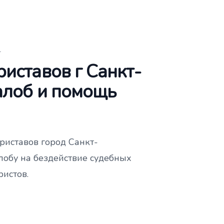
г
иставов г Санкт-
алоб и помощь
иставов город Санкт-
лобу на бездействие судебных
ристов.