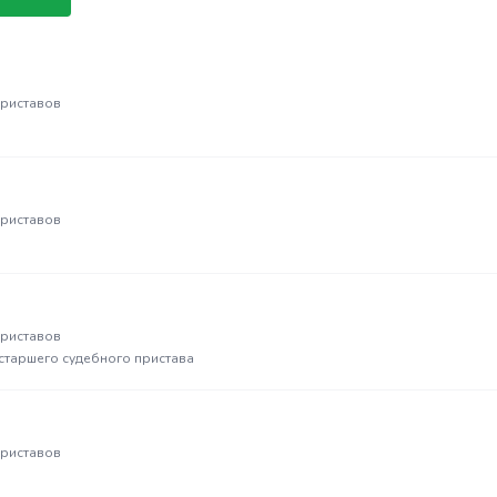
приставов
приставов
приставов
 старшего судебного пристава
приставов