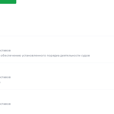
иставов
о обеспечению установленного порядка деятельности судов
иставов
в
иставов