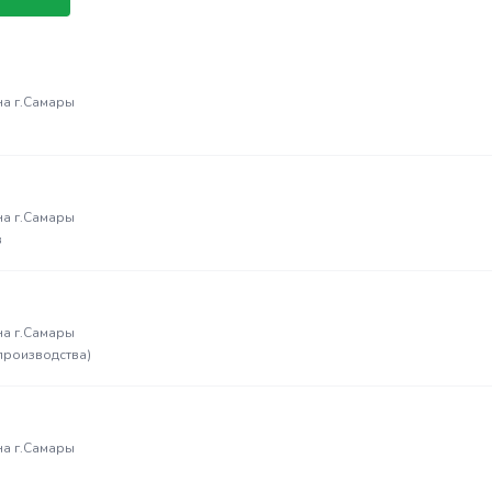
на г.Самары
на г.Самары
в
на г.Самары
производства)
на г.Самары