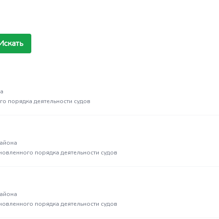
Искать
на
го порядка деятельности судов
района
новленного порядка деятельности судов
района
новленного порядка деятельности судов