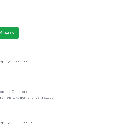
Искать
города Ставрополя
города Ставрополя
го порядка деятельности судов
города Ставрополя